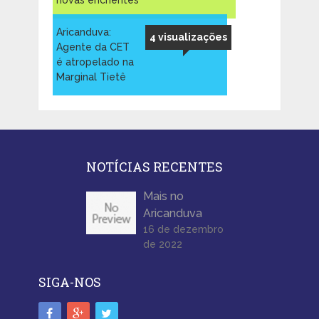
novas enchentes
Aricanduva:
4 visualizações
Agente da CET
é atropelado na
Marginal Tietê
NOTÍCIAS RECENTES
Mais no
Aricanduva
16 de dezembro
de 2022
SIGA-NOS