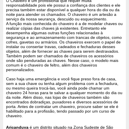
O Chaveiro é um profissional que requer muita
responsabilidade pois ele possui a confiança dos clientes e ele
precisa também estar disponível a qualquer hora do dia ou da
noite para atender os chamados. O chaveiro é um artesão a
serviço da nossa seurança, descuido ou esquecimento.
A função mais conhecida do chaveiro é a de modelar chaves ou
realizar cópias das chaves já existentes. Entretanto ele
desempenha algumas outras funções relacionadas à
segurança e ao armazenamento com trancas de objetos, como
cofres, gavetas ou armários. Os chaveiros exercem o papel de
instalar ou consertar travas, cadeados e fechaduras desses
objetos, além de fornecer as chaves para serem destravados.
Também podem ser chamados de chaveiros os acessórios
onde são penduradas as chaves. Nesse caso, o modelo mais
comum é o chaveiro de feltro, além dos chaveiros
personalizados.
Caso haja uma emergência e você fique preso fora de casa,
sem a sua chave ou tenha algum problema com a fechadura,
ou mesmo queira trocá-las, você ainda pode chamar um
chaveiro 24 horas para te salvar a qualquer momento do dia ou
da noite. Além disso, nas lojas de chaveiros também são
encontrados dobradiças, puxadores e diversos acessórios de
porta. Antes de contratar um chaveiro, procure saber se ele é
habilitado para a profissão, tendo passado por um curso de
chaveiro.
Aricanduva
é um distrito situado na Zona Sudeste de São